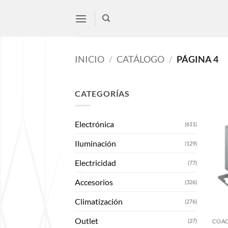
Saltar
al
contenido
INICIO
/
CATÁLOGO
/
PÁGINA 4
CATEGORÍAS
Electrónica
(611)
Iluminación
(129)
Electricidad
(77)
Accesorios
(326)
Climatización
(276)
Outlet
(27)
COAC