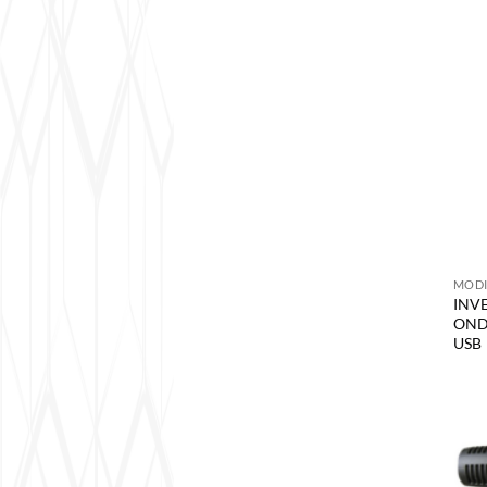
MODI
INV
OND
USB