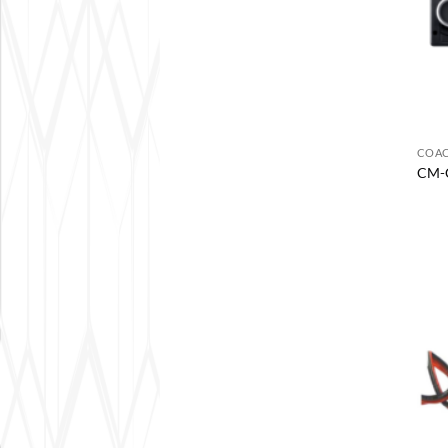
COAC
CM-C