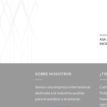
ASID
ASA
INO
SOBRE NOSOTROS
¿TI
Somos una empresa internacional
Carr
dedicada a la industria auxiliar
Polí
para el autobús y el autocar.
Nave
5001