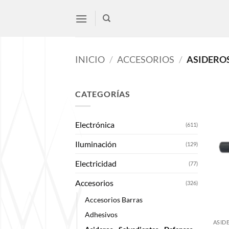
Saltar
al
contenido
INICIO
/
ACCESORIOS
/
ASIDEROS
CATEGORÍAS
Electrónica
(611)
Iluminación
(129)
Electricidad
(77)
Accesorios
(326)
Accesorios Barras
Adhesivos
ASID