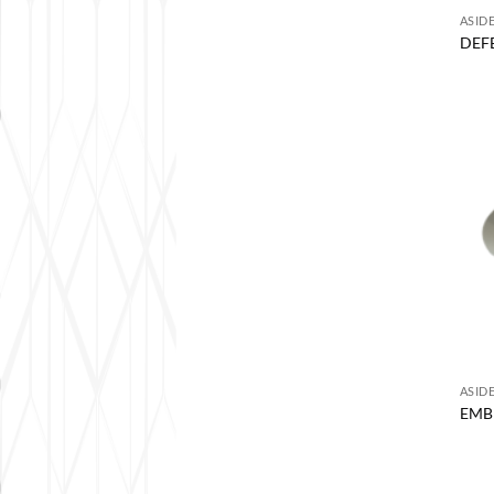
ASID
DEF
ASID
EMB