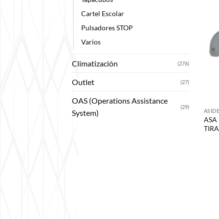
Cartel Escolar
Pulsadores STOP
Varios
Climatización
(276)
Outlet
(27)
OAS (Operations Assistance
(29)
ASID
System)
ASA 
TIR