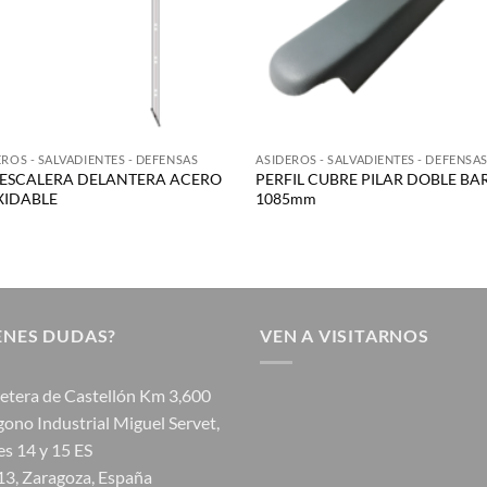
EROS - SALVADIENTES - DEFENSAS
ASIDEROS - SALVADIENTES - DEFENSA
 ESCALERA DELANTERA ACERO
PERFIL CUBRE PILAR DOBLE BA
XIDABLE
1085mm
ENES DUDAS?
VEN A VISITARNOS
etera de Castellón Km 3,600
gono Industrial Miguel Servet,
s 14 y 15 ES
3, Zaragoza, España