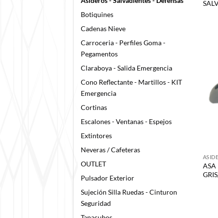
Asideros - Salvadientes - Defensas
SAL
Botiquines
Cadenas Nieve
Carroceria - Perfiles Goma -
Pegamentos
Claraboya - Salida Emergencia
Cono Reflectante - Martillos - KIT
Emergencia
Cortinas
Escalones - Ventanas - Espejos
Extintores
Neveras / Cafeteras
ASID
OUTLET
ASA 
GRI
Pulsador Exterior
Sujeción Silla Ruedas - Cinturon
Seguridad
Tapacubos