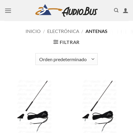
Saltar
al
contenido
INICIO
/
ELECTRÓNICA
/
ANTENAS
FILTRAR