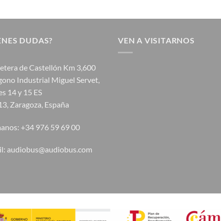
ENES DUDAS?
VEN A VISITARNOS
etera de Castellón Km 3,600
gono Industrial Miguel Servet,
s 14 y 15 ES
3, Zaragoza, España
anos: +34 976 59 69 00
il: audiobus@audiobus.com