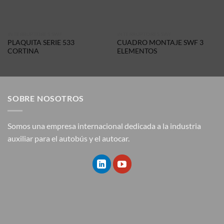
INTERRUPTORES SWF
INTERRUPTORES SWF
PLAQUITA SERIE 533
CUADRO MONTAJE SWF 3
CORTINA
ELEMENTOS
SOBRE NOSOTROS
Somos una empresa internacional dedicada a la industria
auxiliar para el autobús y el autocar.